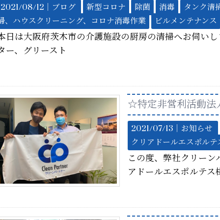
2021/08/12｜
ブログ
新型コロナ
除菌
消毒
タンク清
掃、ハウスクリーニング、コロナ消毒作業
ビルメンテナンス
本日は大阪府茨木市の介護施設の厨房の清掃へお伺いし
ター、グリースト
☆特定非営利活動法
2021/07/13｜
お知らせ
クリアドールエスポルテ
この度、弊社クリーン
アドールエスポルテス