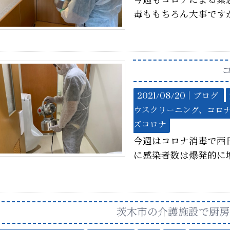
今週もコロナによる緊
毒ももちろん大事です
2021/08/20｜
ブログ
ウスクリーニング、コロ
ズコロナ
今週はコロナ消毒で西
に感染者数は爆発的に
茨木市の介護施設で厨房