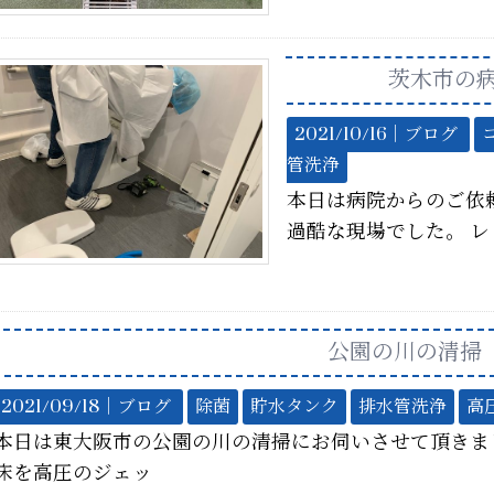
茨木市の
2021/10/16｜
ブログ
管洗浄
本日は病院からのご依
過酷な現場でした。 
公園の川の清掃
2021/09/18｜
ブログ
除菌
貯水タンク
排水管洗浄
高
本日は東大阪市の公園の川の清掃にお伺いさせて頂きま
床を高圧のジェッ