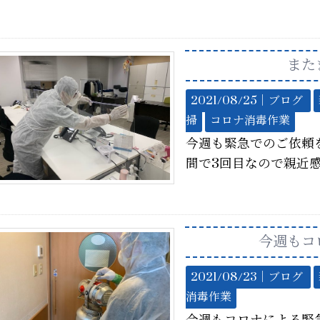
また
2021/08/25｜
ブログ
掃
コロナ消毒作業
今週も緊急でのご依頼を
間で3回目なので親近
今週もコ
2021/08/23｜
ブログ
消毒作業