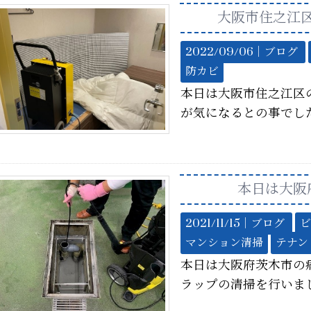
大阪市住之江
2022/09/06｜
ブログ
防カビ
本日は大阪市住之江区
が気になるとの事でし
本日は大阪
2021/11/15｜
ブログ
ビ
マンション清掃
テナン
本日は大阪府茨木市の
ラップの清掃を行いま