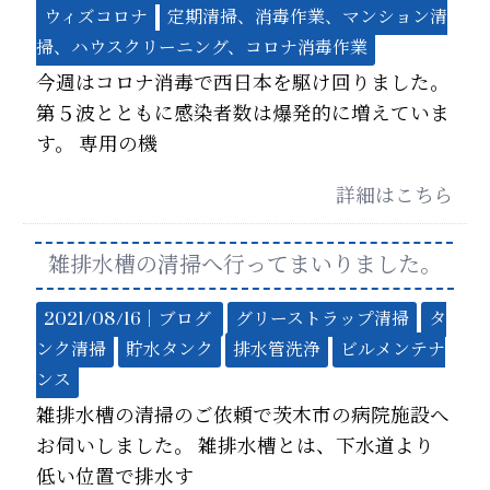
ウィズコロナ
定期清掃、消毒作業、マンション清
掃、ハウスクリーニング、コロナ消毒作業
今週はコロナ消毒で西日本を駆け回りました。
第５波とともに感染者数は爆発的に増えていま
す。 専用の機
詳細はこちら
雑排水槽の清掃へ行ってまいりました。
2021/08/16｜
ブログ
グリーストラップ清掃
タ
ンク清掃
貯水タンク
排水管洗浄
ビルメンテナ
ンス
雑排水槽の清掃のご依頼で茨木市の病院施設へ
お伺いしました。 雑排水槽とは、下水道より
低い位置で排水す