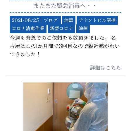
またまた緊急消毒へ・・
2021/08/25｜
ブログ
消毒
テナントビル清掃
コロナ消毒作業
新型コロナ
除菌
今週も緊急でのご依頼を多数頂きました。 名
古屋はこの1か月間で3回目なので親近感がわい
てきました！
詳細はこちら