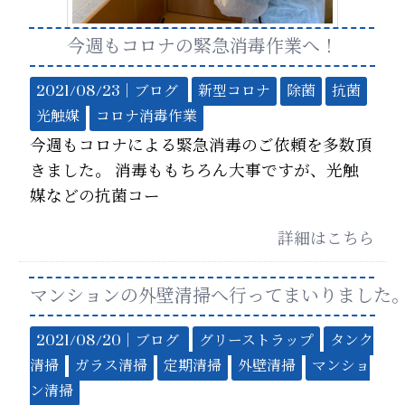
今週もコロナの緊急消毒作業へ！
2021/08/23｜
ブログ
新型コロナ
除菌
抗菌
光触媒
コロナ消毒作業
今週もコロナによる緊急消毒のご依頼を多数頂
きました。 消毒ももちろん大事ですが、光触
媒などの抗菌コー
詳細はこちら
マンションの外壁清掃へ行ってまいりました
2021/08/20｜
ブログ
グリーストラップ
タンク
清掃
ガラス清掃
定期清掃
外壁清掃
マンショ
ン清掃