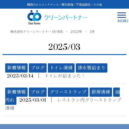
関西のビルメンテナンス／原状回復／不用品回収／その他
MENU
株式会社クリーンパートナー HOME
>
2025年
>
3月
2025/03
新着情報
ブログ
トイレ清掃
排水管詰まり
│
2025/03/14
トイレが詰まった！
新着情報
ブログ
グリーストラップ
厨房清掃
油
│
汚れ
2025/03/01
レストラン内グリーストラップ
清掃