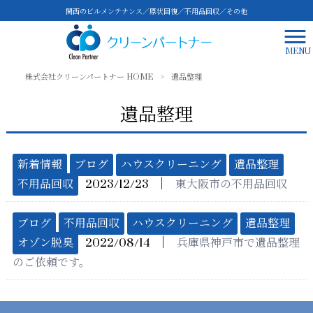
関西のビルメンテナンス／原状回復／不用品回収／その他
MENU
株式会社クリーンパートナー HOME
>
遺品整理
遺品整理
新着情報
ブログ
ハウスクリーニング
遺品整理
│
不用品回収
2023/12/23
東大阪市の不用品回収
ブログ
不用品回収
ハウスクリーニング
遺品整理
│
オゾン脱臭
2022/08/14
兵庫県神戸市で遺品整理
のご依頼です。