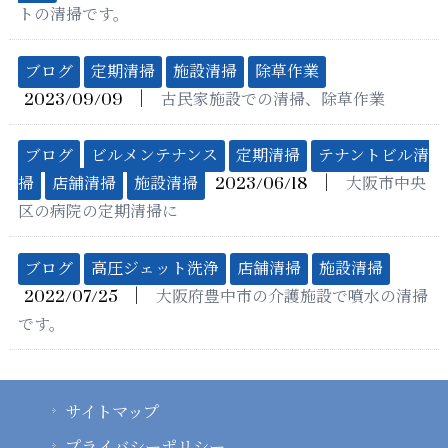
トの清掃です。
ブログ
定期清掃
施設清掃
除草作業
│
2023/09/09
古民家施設での清掃、除草作業
ブログ
ビルメンテナンス
定期清掃
テナントビル清
│
掃
店舗清掃
施設清掃
2023/06/18
大阪市中央
区の病院の定期清掃に
ブログ
高圧ジェット洗浄
店舗清掃
施設清掃
│
2022/07/25
大阪府豊中市の介護施設で噴水の清掃
です。
サイトマップ
プライバシーポリシー