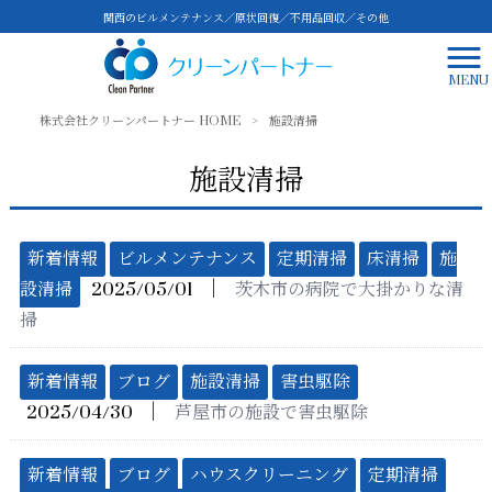
関西のビルメンテナンス／原状回復／不用品回収／その他
MENU
株式会社クリーンパートナー HOME
>
施設清掃
施設清掃
新着情報
ビルメンテナンス
定期清掃
床清掃
施
│
設清掃
2025/05/01
茨木市の病院で大掛かりな清
掃
新着情報
ブログ
施設清掃
害虫駆除
│
2025/04/30
芦屋市の施設で害虫駆除
新着情報
ブログ
ハウスクリーニング
定期清掃