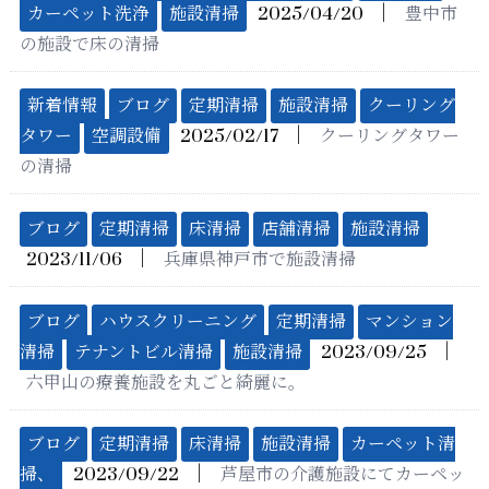
│
カーペット洗浄
施設清掃
2025/04/20
豊中市
の施設で床の清掃
新着情報
ブログ
定期清掃
施設清掃
クーリング
│
タワー
空調設備
2025/02/17
クーリングタワー
の清掃
ブログ
定期清掃
床清掃
店舗清掃
施設清掃
│
2023/11/06
兵庫県神戸市で施設清掃
ブログ
ハウスクリーニング
定期清掃
マンション
│
清掃
テナントビル清掃
施設清掃
2023/09/25
六甲山の療養施設を丸ごと綺麗に。
ブログ
定期清掃
床清掃
施設清掃
カーペット清
│
掃、
2023/09/22
芦屋市の介護施設にてカーペッ