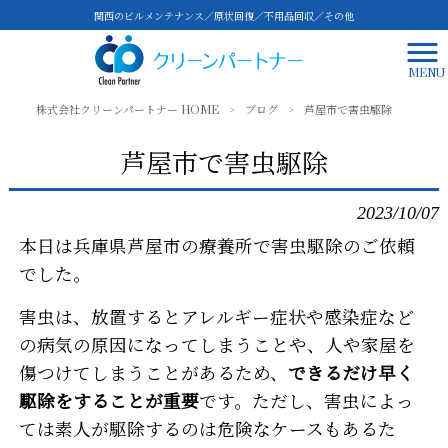
関西のビルメンテナンス／原状回復／不用品回収／その他
MENU
株式会社クリーンパートナー HOME
>
ブログ
>
芦屋市で害虫駆除
芦屋市で害虫駆除
2023/10/07
本日は兵庫県芦屋市の療養所で害虫駆除のご依頼
でした。
害虫は、放置するとアレルギー症状や感染症など
の病気の原因になってしまうことや、人や家屋を
傷つけてしまうことがあるため、
できるだけ早く
駆除をすることが重要
です。ただし、害虫によっ
ては素人が駆除するのは危険
なケースもあるた